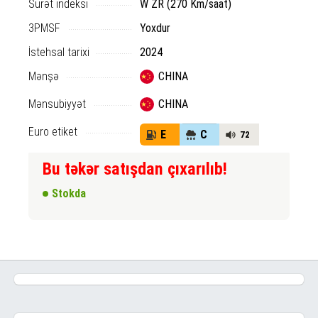
Sürət indeksi
W ZR (270 Km/saat)
3PMSF
Yoxdur
İstehsal tarixi
2024
Mənşə
CHINA
Mənsubiyyət
CHINA
Euro etiket
E
C
72
Bu təkər satışdan çıxarılıb!
Stokda