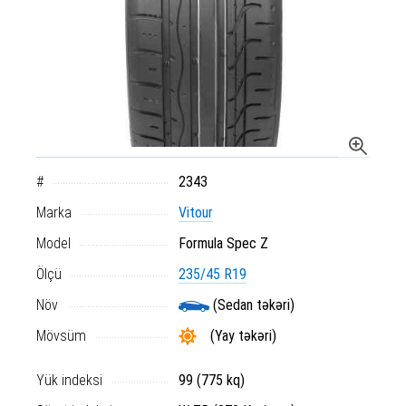
#
2343
Marka
Vitour
Model
Formula Spec Z
Ölçü
235/45 R19
Növ
(Sedan təkəri)
Mövsüm
(Yay təkəri)
Yük indeksi
99 (775 kq)