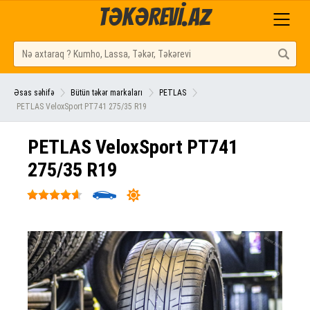
TƏKƏREVİ.AZ
Əsas səhifə
Bütün təkər markaları
PETLAS
PETLAS VeloxSport PT741 275/35 R19
PETLAS VeloxSport PT741
275/35 R19