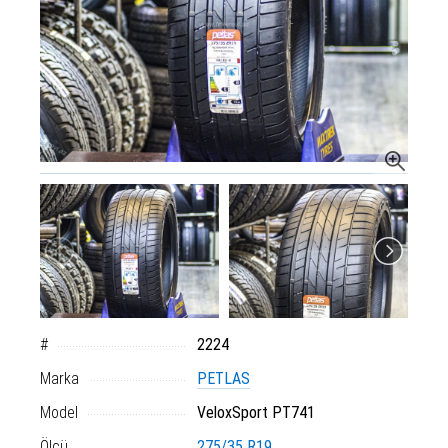
#
2224
Marka
PETLAS
Model
VeloxSport PT741
Ölçü
275/35 R19