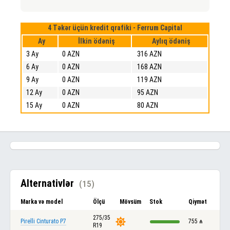
4 Təkər üçün kredit qrafiki - Ferrum Capital
Ay
İlkin ödəniş
Aylıq ödəniş
3 Ay
0 AZN
316 AZN
6 Ay
0 AZN
168 AZN
9 Ay
0 AZN
119 AZN
12 Ay
0 AZN
95 AZN
15 Ay
0 AZN
80 AZN
Alternativlər
(15)
Marka və model
Ölçü
Mövsüm
Stok
Qiymət
275/35
Pirelli Cinturato P7
755
₼
R19