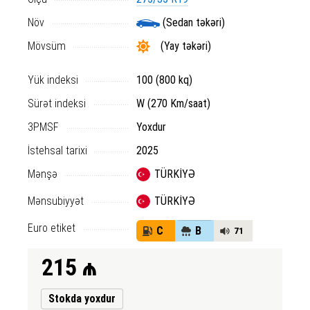
Növ
(Sedan təkəri)
Mövsüm
(Yay təkəri)
Yük indeksi
100 (800 kq)
Sürət indeksi
W (270 Km/saat)
3PMSF
Yoxdur
İstehsal tarixi
2025
Mənşə
TÜRKİYƏ
Mənsubiyyət
TÜRKİYƏ
Euro etiket
C
B
71
215
₼
Stokda yoxdur