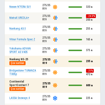
275/35
Nexen N'FERA SU1
320
₼
R19
275/35
- 24.5%
MatraX URCOLA+
R19
200
₼
275/35
Nankang AS-3
255
₼
R19
275/35
Vitour Formula Spec Z
165
₼
R19
Yokohama ADVAN
275/35
375
₼
SPORT AS V405
R19
Nankang NS-25
275/35
235
₼
Çox satılan
R19
Bridgestone TURANZA
275/35
- 21%
T005p
R19
470
₼
Continental
275/35
SportContact 7
600
₼
R19
Çox satılan
275/35
LASSA Snoways 4
225
₼
R19