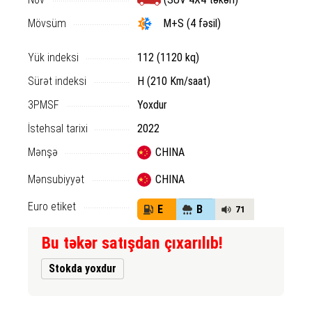
Mövsüm
M+S (4 fəsil)
Yük indeksi
112 (1120 kq)
Sürət indeksi
H (210 Km/saat)
3PMSF
Yoxdur
İstehsal tarixi
2022
Mənşə
CHINA
Mənsubiyyət
CHINA
Euro etiket
E
B
71
Bu təkər satışdan çıxarılıb!
Stokda yoxdur