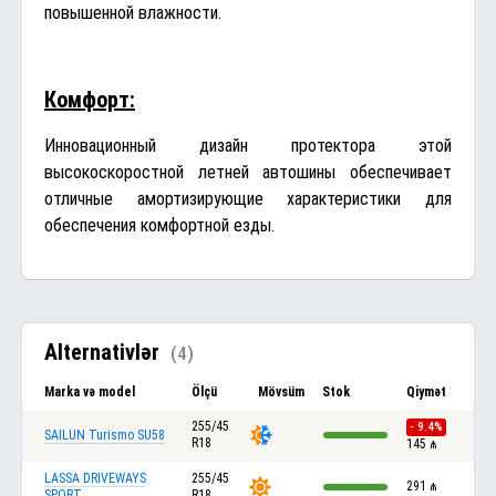
повышенной влажности.
Комфорт:
Инновационный дизайн протектора этой
высокоскоростной летней автошины обеспечивает
отличные амортизирующие характеристики для
обеспечения комфортной езды.
Alternativlər
(4)
Marka və model
Ölçü
Mövsüm
Stok
Qiymət
255/45
- 9.4%
SAILUN Turismo SU58
R18
145
₼
LASSA DRIVEWAYS
255/45
291
₼
SPORT
R18