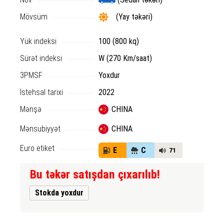
Mövsüm
(Yay təkəri)
Yük indeksi
100 (800 kq)
Sürət indeksi
W (270 Km/saat)
3PMSF
Yoxdur
İstehsal tarixi
2022
Mənşə
CHINA
Mənsubiyyət
CHINA
Euro etiket
E
C
71
Bu təkər satışdan çıxarılıb!
Stokda yoxdur