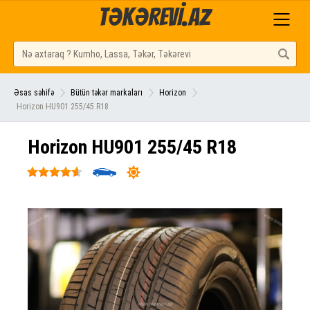
TƏKƏREVİ.AZ
Əsas səhifə
Bütün təkər markaları
Horizon
Horizon HU901 255/45 R18
Horizon HU901 255/45 R18