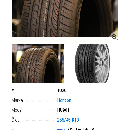
#
1026
Marka
Horizon
Model
HU901
Ölçü
255/45 R18
Növ
(Sedan təkəri)