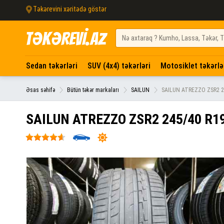
Təkərevini xəritədə göstər
TƏKƏREVİ.AZ
Sedan təkərləri
SUV (4x4) təkərləri
Motosiklet təkərlə
Əsas səhifə
Bütün təkər markaları
SAILUN
SAILUN ATREZZO ZSR2 2
SAILUN ATREZZO ZSR2 245/40 R1