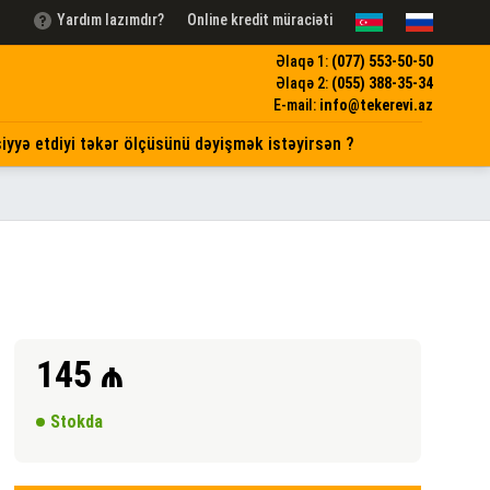
Yardım lazımdır?
Online kredit müraciəti
Əlaqə 1:
(077)
553-50-50
Əlaqə 2:
(055)
388-35-34
E-mail:
info@tekerevi.az
iyyə etdiyi təkər ölçüsünü dəyişmək istəyirsən ?
145
₼
Stokda