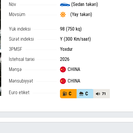
Növ
(Sedan təkəri)
Mövsüm
(Yay təkəri)
Yük indeksi
98 (750 kq)
Sürət indeksi
Y (300 Km/saat)
3PMSF
Yoxdur
İstehsal tarixi
2026
Mənşə
CHINA
Mənsubiyyət
CHINA
Euro etiket
C
C
71