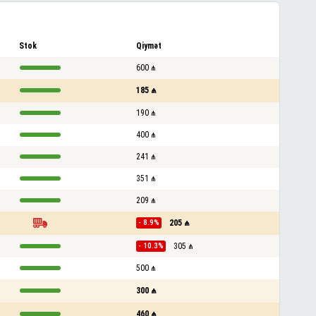
Stok
Qiymət
600
₼
185
₼
190
₼
400
₼
241
₼
351
₼
209
₼
- 8.9%
205
₼
- 10.3%
305
₼
500
₼
300
₼
460
₼