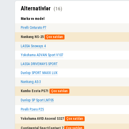
Alternativlər
(16)
Marka və model
Pirelli Cinturato P7
Nankang NS-25
Çox satılan
LASSA Snoways 4
Yokohama ADVAN Sport V107
LASSA DRIVEWAYS SPORT
Dunlop SPORT MAXX LUX
Nankang AS-3
Kumho Ecsta PS71
Çox satılan
Dunlop SP Sport LM705
Pirelli Pzero PZ5
Yokohama AVID Ascend S327
Çox satılan
Continental SportContact 7
Çox satılan