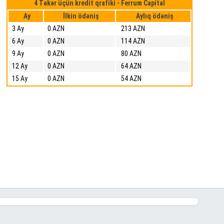
4 Təkər üçün kredit qrafiki - Ferrum Capital
Ay
İlkin ödəniş
Aylıq ödəniş
3 Ay
0 AZN
213 AZN
6 Ay
0 AZN
114 AZN
9 Ay
0 AZN
80 AZN
12 Ay
0 AZN
64 AZN
15 Ay
0 AZN
54 AZN