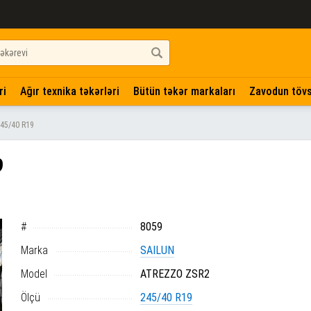
ri
Ağır texnika təkərləri
Bütün təkər markaları
Zavodun tövs
45/40 R19
9
#
8059
Marka
SAILUN
Model
ATREZZO ZSR2
Ölçü
245/40 R19