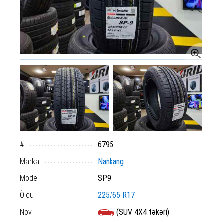
#
6795
Marka
Nankang
Model
SP9
Ölçü
225/65 R17
Növ
(SUV 4X4 təkəri)