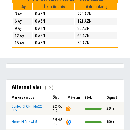
Ay
İlkin ödəniş
Aylıq ödəniş
3 Ay
0 AZN
228 AZN
6 Ay
0 AZN
121 AZN
9 Ay
0 AZN
86 AZN
12 Ay
0 AZN
69 AZN
15 Ay
0 AZN
58 AZN
Alternativlər
(12)
Marka və model
Ölçü
Mövsüm
Stok
Qiymət
Dunlop SPORT MAXX
225/65
229
₼
LUX
R17
225/65
Nexen N-Priz AH5
150
₼
R17