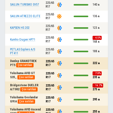
225/65
SAILUN TURISMO SV57
140
₼
R17
225/65
SAILUN ATREZZO ELITE
136
₼
R17
225/65
KAPSEN HS 202
123
₼
R17
225/65
- 4.5%
Kumho Crugen HP71
R17
168
₼
PETLAS Explero A/S
225/65
188
₼
PT411
R17
Dunlop GRANDTREK
225/65
222
₼
PT5
Çox satılan
R17
Yokohama AVID GT
225/65
- 7.8%
S35_
Çox satılan
R17
235
₼
Bridgestone DUELER
225/65
- 16.7%
A/T002
Çox satılan
R17
275
₼
Yokohama Geolandar
225/65
295
₼
G91A
Çox satılan
R17
Yokohama AVID Ascend
225/65
255
₼